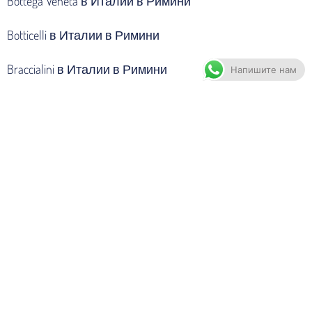
Bottega Veneta в Италии в Римини
Botticelli в Италии в Римини
Braccialini в Италии в Римини
Напишите нам
Brioni в Италии в Римини
Burberry в Италии в Римини
Calvin Klein в Италии в Римини
Canali в Италии в Римини
Casadei в Италии в Римини
Cavalli в Италии в Римини
Celine в Италии в Римини