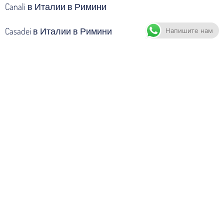
Canali в Италии в Римини
Casadei в Италии в Римини
Напишите нам
Cavalli в Италии в Римини
Celine в Италии в Римини
Celyn B в Италии в Римини
Cerruti в Италии в Римини
Chanel в Италии в Римини
Chopard в Италии в Римини
Chrome Hearts в Италии в Римини