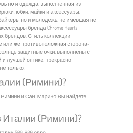
увь но и одежда, выполненная из
брюки, юбки, майки и аксессуары.
 байкеры но и молодежь, не имевшая не
ксессуары бренда Chrome Hearts
х брендов. Стиль коллекции
ке или же противоположная сторона-
е солнце защитные очки, выполнены с
 и лучшей оптике, прекрасно
не только.
талии (Римини)?
г Римини и Сан-Марино Вы найдете
в Италии (Римини)?
талии 500-800 евро.