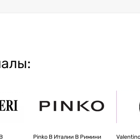
алы:
 В
Pinko В Италии В Римини
Valentin