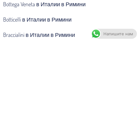
Bottega Veneta в Италии в Римини
Botticelli в Италии в Римини
Напишите нам
Braccialini в Италии в Римини
Brioni в Италии в Римини
Burberry в Италии в Римини
Calvin Klein в Италии в Римини
Canali в Италии в Римини
Casadei в Италии в Римини
Cavalli в Италии в Римини