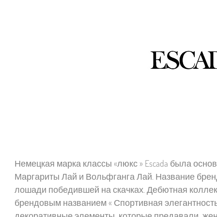
Немецкая марка классы «люкс » Escada была основ
Маргариты Лай и Вольфганга Лай. Название брен
лошади победившей на скачках. Дебютная коллекц
брендовым названием « Спортивная элегантность
декоративные элементы которые предавали женс