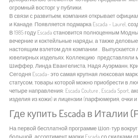
огромный восторг у публики.
В связи с развитьем, компания открывает офици
и Канаде. Появляется подмарка Escada – Laurel, с
В 1985 году Escada становится полноценным Мод
вечерние и коктейльные наряды, а также деловые
настоящим взлетом для компании . Выпускается ли
ювелирных издельях. Коллекцию представляли м
Шиффер, Линда Евангелиста, Надя Ауэрманн, Кри
Сегодня Escada- это самая крупная люксовая ма
статусом, товары которой можно приобрести в лю
четыре направления: Escada Couture , Escada Sport, 
изделия из кожи) и лицензии (парфюмерия, очки и
Где купить Escada в Италии 
На первой бесплатной программе Шоп-тур вокру
большой ассортимент марки Escada со скидками от 