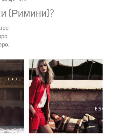
ии (Римини)?
вро.
вро.
вро.